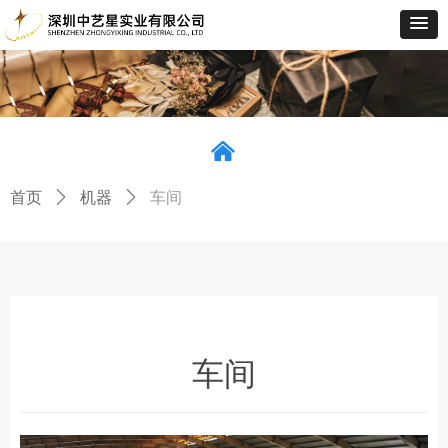
낀
首页
ꄲ
机器
ꄲ
车间
车间