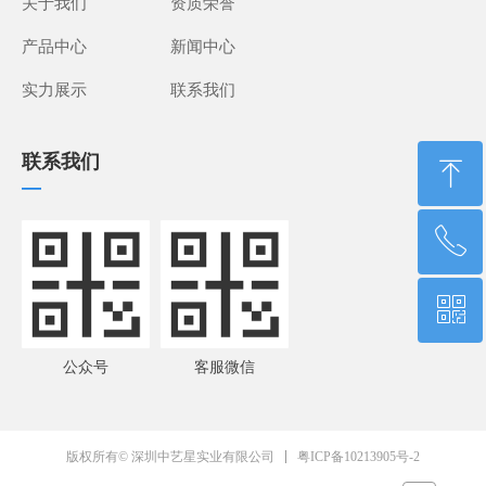
关于我们
资质荣誉
产品中心
新闻中心
实力展示
联系我们
联系我们
ꁸ
—
ꂅ
回到顶部
ꀥ
13760360689
公众号
客服微信
微信二维码
粤ICP备10213905号-2
版权所有© 深圳中艺星实业有限公司