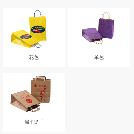
花色
单色
扁平提手